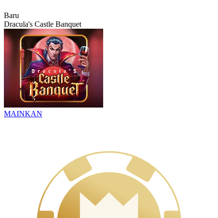
Baru
Dracula's Castle Banquet
MAINKAN