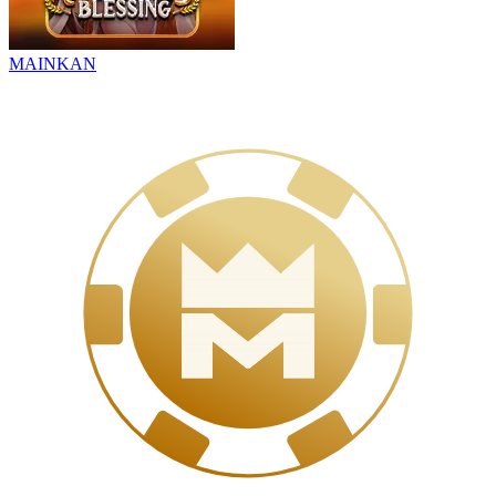
MAINKAN