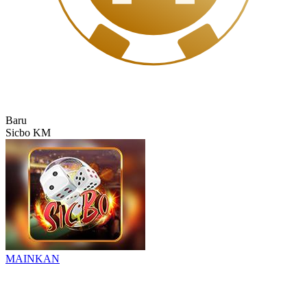
Baru
Sicbo KM
MAINKAN