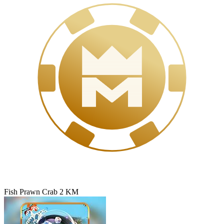
Fish Prawn Crab 2 KM