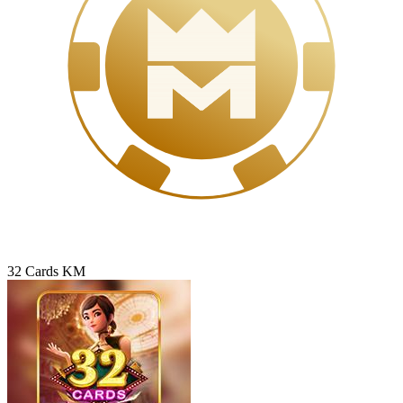
32 Cards KM