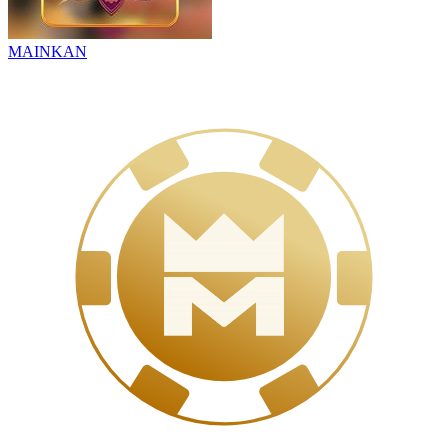
MAINKAN