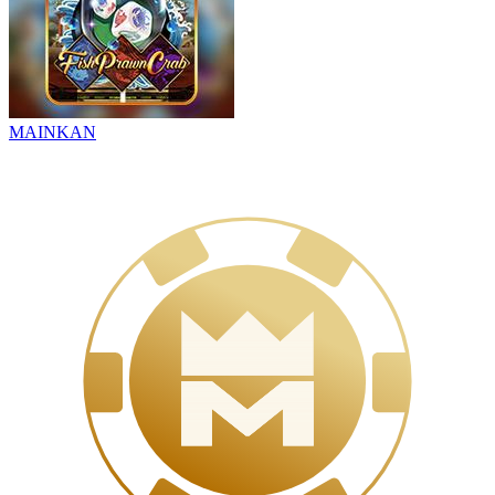
MAINKAN