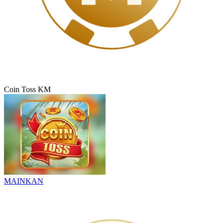
Coin Toss KM
MAINKAN