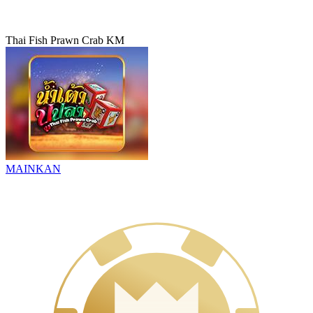
Thai Fish Prawn Crab KM
MAINKAN