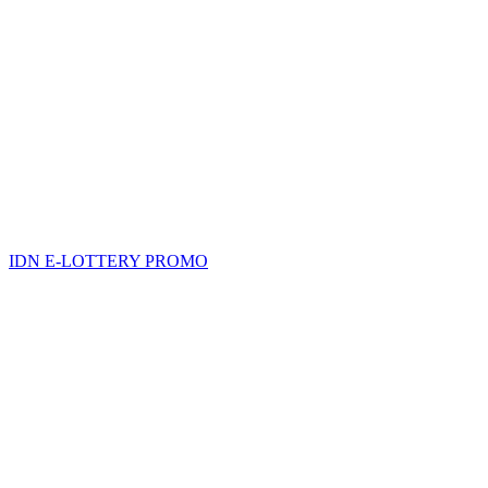
IDN E-LOTTERY
PROMO