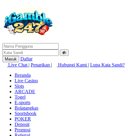
Daftar
Masuk
Live Chat
|
Penarikan
|
Hubungi Kami
|
Lupa Kata Sandi?
Beranda
Live Casino
Slots
ARCADE
Togel
E-sports
Bolatangkas
Sportsbook
POKER
Deposit
Promosi
Referral