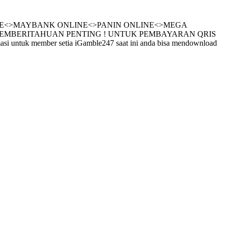
INE<>MAYBANK ONLINE<>PANIN ONLINE<>MEGA
EMBERITAHUAN PENTING ! UNTUK PEMBAYARAN QRIS
asi untuk member setia iGamble247 saat ini anda bisa mendownload