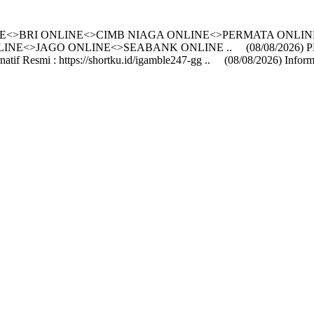
NE<>BRI ONLINE<>CIMB NIAGA ONLINE<>PERMATA ONL
NLINE<>JAGO ONLINE<>SEABANK ONLINE ..
(08/08/2026)
P
rnatif Resmi : https://shortku.id/igamble247-gg ..
(08/08/2026)
Inform