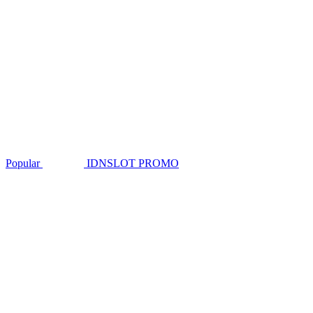
Popular
IDNSLOT
PROMO