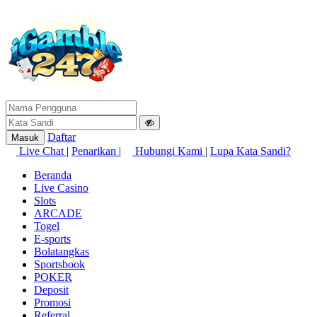
Daftar
Masuk
Live Chat
|
Penarikan
|
Hubungi Kami
|
Lupa Kata Sandi?
Beranda
Live Casino
Slots
ARCADE
Togel
E-sports
Bolatangkas
Sportsbook
POKER
Deposit
Promosi
Referral