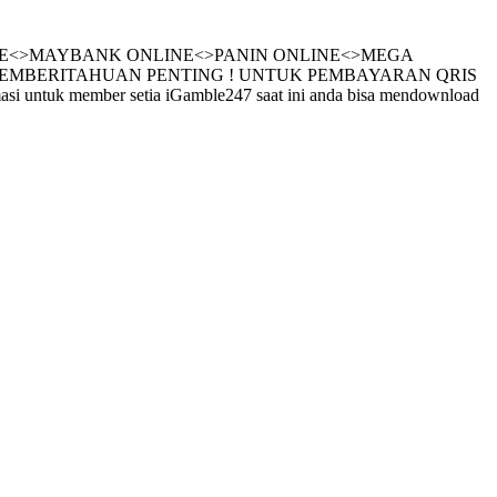
INE<>MAYBANK ONLINE<>PANIN ONLINE<>MEGA
EMBERITAHUAN PENTING ! UNTUK PEMBAYARAN QRIS
asi untuk member setia iGamble247 saat ini anda bisa mendownload